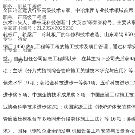
职务：副总工程师
全国冶金建设行业高级技术专家、中冶集团专业技术领域首席
职称：正高级工程师
技术带头人、攀枝花科技创新“十大英杰”等荣誉称号。主要从
专家证书编号：ZLZJSX2025230
轧板厂、轨梁厂、冷轧板厂的年修和技术改造、山东泰钢 950
专业：冶金
钢厂 1450 热轧工程等工程的施工技术及项目管理，通过科
子专业：冶金
益。 自其担任公司副总工程师以来，在其主持下公司先后获4
性别：男
项；主研《分片式预制综合管廊施工关键技术研究与应用》等 4
领先水平 19 项；获冶金科技进步一等奖1项、五矿科技进步二
进步奖 5 项、中施企协技术成果奖 3 项；中国建设工程施工技术
业协会科学技术进步奖2项；获国家级工法《转炉炉体安装整体
管廊液压模板台车多舱同步分段滑移施工工法》等 16 项；
求》、国标《钢铁企业余能发电 机械设备工程安装与质量验收规范