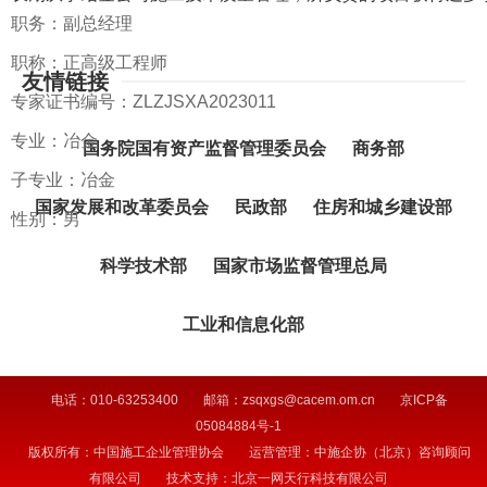
职务：副总经理
职称：正高级工程师
友情链接
专家证书编号：ZLZJSXA2023011
专业：冶金
国务院国有资产监督管理委员会
商务部
子专业：冶金
国家发展和改革委员会
民政部
住房和城乡建设部
性别：男
科学技术部
国家市场监督管理总局
工业和信息化部
电话：010-63253400
邮箱：zsqxgs@cacem.om.cn
京ICP备
05084884号-1
版权所有：中国施工企业管理协会
运营管理：中施企协（北京）咨询顾问
有限公司
技术支持：北京一网天行科技有限公司